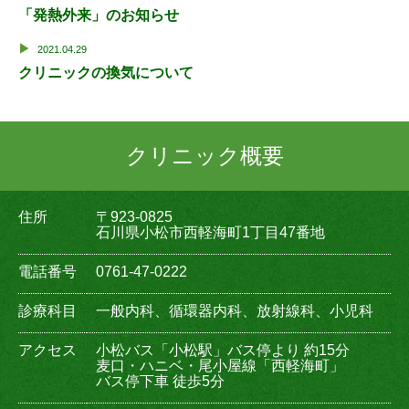
「発熱外来」のお知らせ
2021.04.29
クリニックの換気について
クリニック概要
住所
〒923-0825
石川県小松市西軽海町1丁目47番地
電話番号
0761-47-0222
診療科目
一般内科、循環器内科、放射線科、小児科
アクセス
小松バス「小松駅」バス停より 約15分
麦口・ハニベ・尾小屋線「西軽海町」
バス停下車 徒歩5分