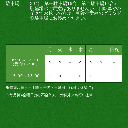
駐車場
33台（第一駐車場16台、第二駐車場17台）
駐輪場のご用意はありませんが、自転車やバ
イクでお越しの方は、東陵小学校のグランド
側駐車場にお停めください。
月
火
水
木
金
土
日祝
8:30～12:30
○
○
－
○
○
○
－
(受付12:00)
16:00～18:00
○
○
－
○
○
－
－
※毎週水曜日・土曜日午後・日曜日・祝日は休診です
※毎月第4金曜日は心不全外来・外科外来も行います